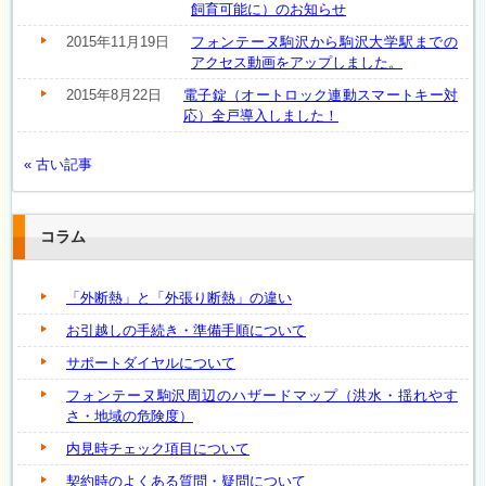
飼育可能に）のお知らせ
2015年11月19日
フォンテーヌ駒沢から駒沢大学駅までの
アクセス動画をアップしました。
2015年8月22日
電子錠（オートロック連動スマートキー対
応）全戸導入しました！
« 古い記事
コラム
「外断熱」と「外張り断熱」の違い
お引越しの手続き・準備手順について
サポートダイヤルについて
フォンテーヌ駒沢周辺のハザードマップ（洪水・揺れやす
さ・地域の危険度）
内見時チェック項目について
契約時のよくある質問・疑問について