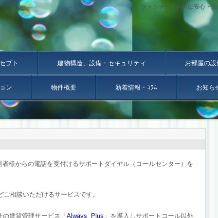
フォンテーヌ駒沢は安心・安
セプト
建物構造、設備・セキュリティ
お部屋の設
ョン
物件概要
新着情報・ｺﾗﾑ
お知ら
ついて
入居者様からの電話を受付けるサポートダイヤル（コールセンター）を
どご相談いただけるサービスです。
ル社の賃貸管理サービス「
Always Plus
」を導入しサポートコール以外