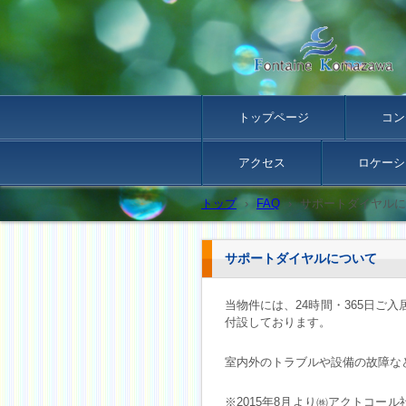
トップページ
コン
アクセス
ロケーシ
トップ
›
FAQ
›
サポートダイヤルに
サポートダイヤルについて
当物件には、24時間・365日ご
付設しております。
室内外のトラブルや設備の故障な
※2015年8月より㈱アクトコー