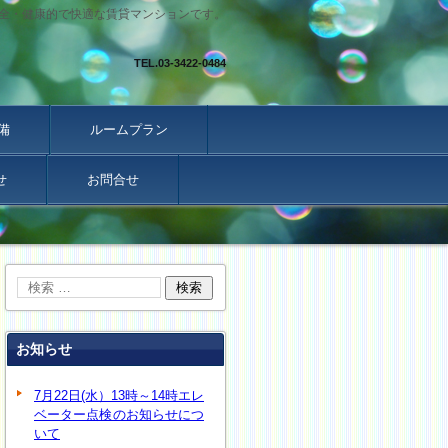
全・健康的で快適な賃貸マンションです。
TEL.
03-3422-0484
備
ルームプラン
せ
お問合せ
お知らせ
7月22日(水）13時～14時エレ
ベーター点検のお知らせにつ
いて