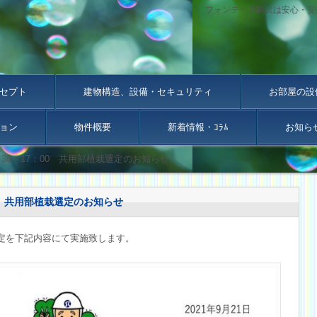
フォンテーヌ駒沢は安心・安
セプト
建物構造、設備・セキュリティ
お部屋の設
ョン
物件概要
新着情報・ｺﾗﾑ
お知ら
：30～17：00 共用部植栽選定のお知らせ
00 共用部植栽選定のお知らせ
定を下記内容にて実施致します。