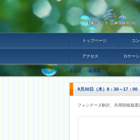
トップページ
コン
アクセス
ロケーシ
トップ
›
未分類
›
9月30日（木）8
9月30日（木）8：30～17：
フォンテーヌ駒沢、共用部植栽選