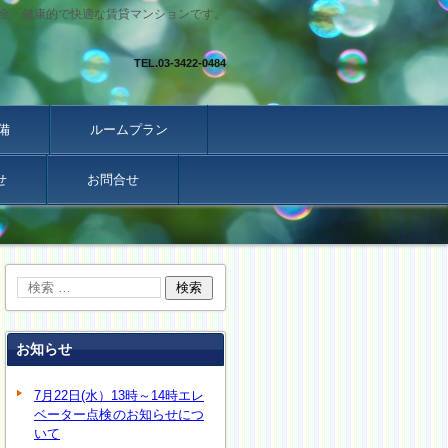
全・健康的で快適な賃貸マンションです。
TEL.
03-3422-0484
備
ルームプラン
せ
お問合せ
お知らせ
7月22日(水）13時～14時エレ
ベーター点検のお知らせにつ
いて