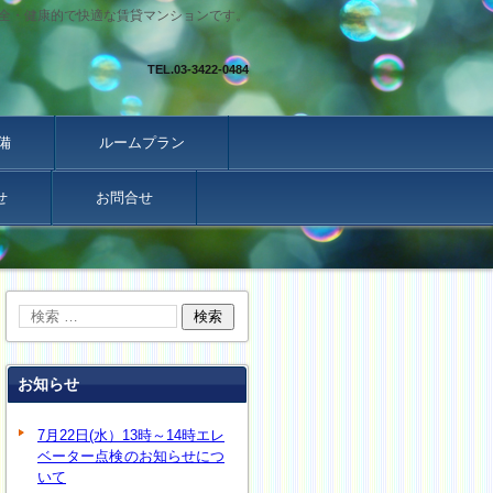
全・健康的で快適な賃貸マンションです。
TEL.
03-3422-0484
備
ルームプラン
せ
お問合せ
お知らせ
7月22日(水）13時～14時エレ
ベーター点検のお知らせにつ
いて