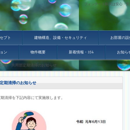
フォンテーヌ駒沢は安心・安
セプト
建物構造、設備・セキュリティ
お部屋の設
ョン
物件概要
新着情報・ｺﾗﾑ
お知ら
～17時 共用部定期清掃のお知らせ
部定期清掃のお知らせ
定期清掃を下記内容にて実施致します。