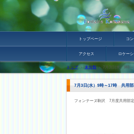
トップページ
コン
アクセス
ロケーシ
トップ
›
未分類
›
7月3日(水）9時
7月3日(水）9時～17時 共用
フォンテーヌ駒沢 7月度共用部