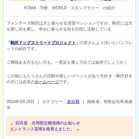
KOMA THE WORLD スタンプラリー の紹介
フォンテーヌ駒沢は犬と暮らせる賃貸マンションですが、駒沢には犬
を愛し街を愛し、幸せに暮らせる街を目指し活動している
「
駒沢ドッグストリートプロジェクト
」
の皆さんより頂いたパンフレ
ットの紹介です。
ご興味ある方もない方も、一度足を運んでみては如何でしょうか！
この他にもたくさんの活動や楽しいイベントがあり犬好き・駒沢好き
の方には必見の
ホームぺージ
です。
2014年9月25日
|
カテゴリー :
未分類
|
投稿者 : 有限会社和泉保
全
←
10月度 共用部定期清掃のお知らせ
エントランス花壇を植替えました。
→