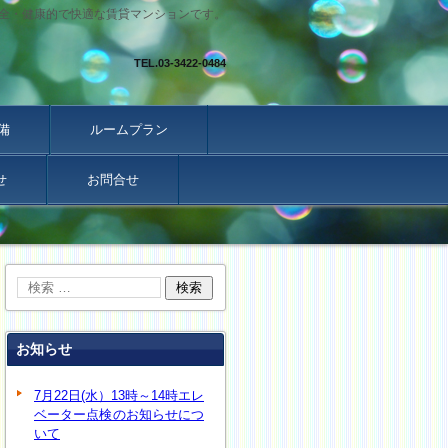
全・健康的で快適な賃貸マンションです。
TEL.
03-3422-0484
備
ルームプラン
せ
お問合せ
お知らせ
7月22日(水）13時～14時エレ
ベーター点検のお知らせにつ
いて