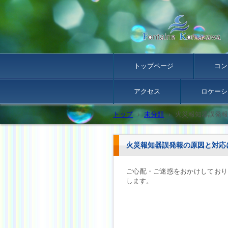
トップページ
コン
アクセス
ロケーシ
トップ
›
未分類
›
火災報知器誤発報
火災報知器誤発報の原因と対応
ご心配・ご迷惑をおかけしており
します。