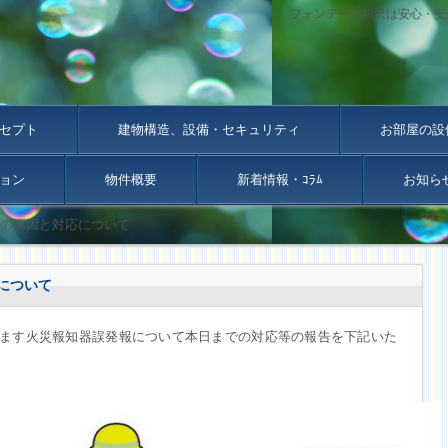
フォンテーヌ駒沢は安心・安
セプト
建物構造、設備・セキュリティ
お部屋の設
ョン
物件概要
新着情報・ｺﾗﾑ
お知ら
の原因と対応について
について
ます火災報知器誤発報について本日までの対応等の報告を下記いた