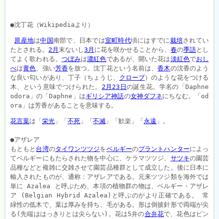
●沈丁花（Wikipediaより）
原産地
は
中国
南部で、日本では
室町時代
頃にはすでに
栽培
されてい
たとされる。
2月
末ないし
3月
に花を咲かせることから、
春
の
季語
とし
てよく歌われる。
つぼみ
は
濃紅色
であるが、開いた花は
淡紅色
で
おし
べ
は
黄色
、強い
芳香
を放つ。沈丁花という名前は、
香木
の沈香のよう
な良い匂いがあり、丁子（ちょうじ、
クローブ
）のような花をつける
木、という意味でつけられた。
2月23日
の誕生花。学名の「Daphne 
odora」の「Daphne」は
ギリシア神話
の
女神
ダフネ
にちなむ。「od
ora」は芳香があることを意味する。
花言葉
は「
栄光
」「
不死
」「
不滅
」「歓楽」「
永遠
」。

●アザレア

もともと
台湾
の
タイワンツツジ
を
ベルギー
の
プラントハンター
によっ
てベルギーにもたらされた物を中心に、ケラマツツジ、
サツキ
の園芸
品種などと複雑に交雑させて園芸品種群として成立した。後に日本に
輸入されたものが、通称：アザレアである。元来ツツジ類を海外では
単に Azalea と呼ぶため、本項の植物群の物は、ベルギー・アザレ
ア (Belgian Hybrid Azalea)と呼ぶのがより正確である。 常
緑性の低木で、葉は厚みを持ち、毛がある。形は倒披針形で両端が尖
る(先端ははっきりとは尖らない)。花は5弁の
合弁花
で、花色はピン