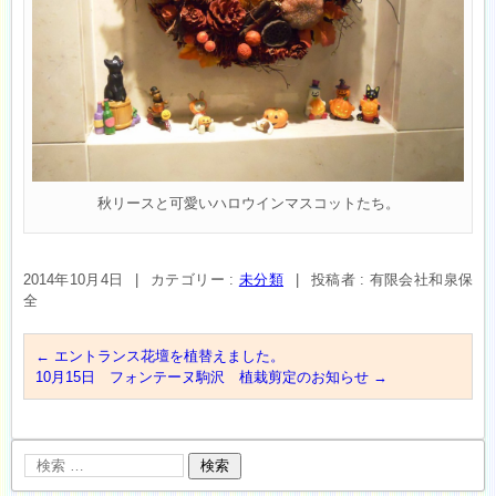
秋リースと可愛いハロウインマスコットたち。
2014年10月4日
|
カテゴリー :
未分類
|
投稿者 : 有限会社和泉保
全
←
エントランス花壇を植替えました。
10月15日 フォンテーヌ駒沢 植栽剪定のお知らせ
→