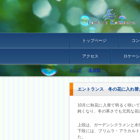
トップページ
コン
アクセス
ロケーシ
トップ
›
未分類
›
エントランス 冬
エントランス 冬の花に入れ替
10月に秋花に入替て明るく咲い
鈍くなり、冬の寒さでも元気な花
上段は、ガーデンシクラメンと水
下段には、プリムラ・アラカルト
た。