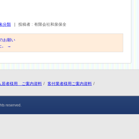
未分類
|
投稿者 : 有限会社和泉保全
のお願い
た。
→
入居者様用 ご案内資料
客付業者様用ご案内資料
hts reserved.