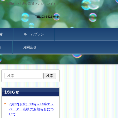
全・健康的で快適な賃貸マンションです。
TEL.
03-3422-0484
備
ルームプラン
せ
お問合せ
お知らせ
7月22日(水）13時～14時エレ
ベーター点検のお知らせにつ
いて