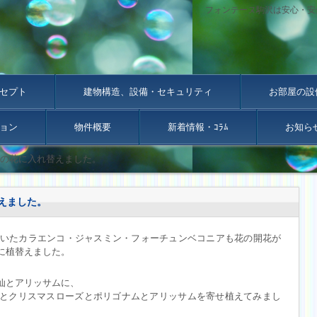
フォンテーヌ駒沢は安心・安
セプト
建物構造、設備・セキュリティ
お部屋の設
ョン
物件概要
新着情報・ｺﾗﾑ
お知ら
の花に入れ替えました。
えました。
ていたカラエンコ・ジャスミン・フォーチュンベコニアも花の開花が
に植替えました。
仙とアリッサムに、
とクリスマスローズとポリゴナムとアリッサムを寄せ植えてみまし