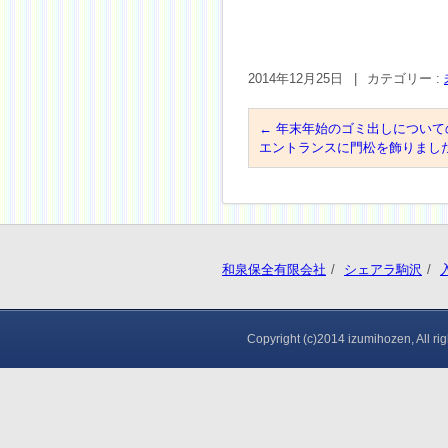
2014年12月25日
|
カテゴリー :
←
年末年始のゴミ出しについて
エントランスに門松を飾りまし
和泉保全有限会社
シェアラ駒沢
Copyright (c)2014 izumihozen, All rig