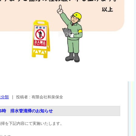
未分類
|
投稿者 : 有限会社和泉保全
～16時 排水管清掃のお知らせ
清掃を下記内容にて実施いたします。