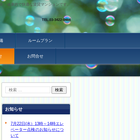
全・健康的で快適な賃貸マンションです。
TEL.
03-3422-0484
備
ルームプラン
せ
お問合せ
お知らせ
7月22日(水）13時～14時エレ
ベーター点検のお知らせにつ
いて