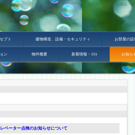
フォンテーヌ駒沢は安心・安
セプト
建物構造、設備・セキュリティ
お部屋の設
ョン
物件概要
新着情報・ｺﾗﾑ
お知ら
4時エレベーター点検のお知らせについて